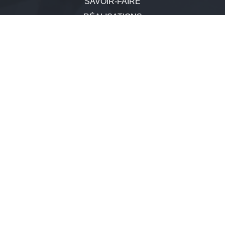
SAVOIR-FAIRE
RÉALISATIONS
ACTUALITÉS
RECRUTEMENT
CONTACT
MARQUAGE CE
En Septembre 2016, le CTICM a délivré à CMC son agrément
Marquage
en classe d'exécution EXC 4 selon la norme NF EN
1090-1
CONSTRUCTIONS
METALLIQUES CONNAN
ZI de la gare d'Uzel
22460 SAINT-HERVE
Tel : 02.96.26.21.39