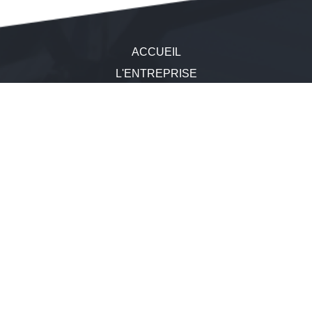
Navigation
ACCUEIL
principale
L'ENTREPRISE
SAVOIR-FAIRE
RÉALISATIONS
ACTUALITÉS
RECRUTEMENT
CONTACT
MARQUAGE CE
En Septembre 2016, le CTICM a délivré à CMC son agrément
Marquage
en classe d'exécution EXC 4 selon la norme NF EN
1090-1