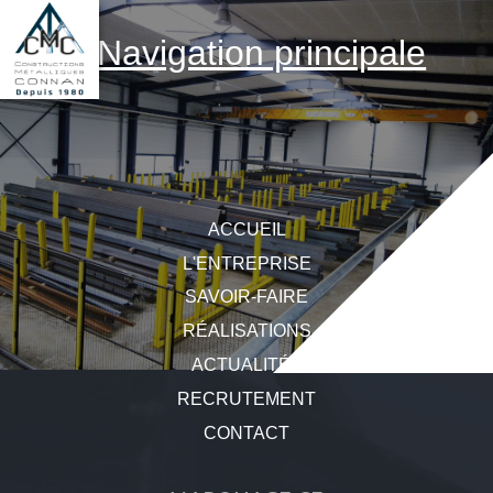
Aller
au
contenu
Navigation principale
principal
Navigation
ACCUEIL
principale
L'ENTREPRISE
SAVOIR-FAIRE
RÉALISATIONS
ACTUALITÉS
RECRUTEMENT
CONTACT